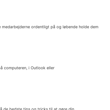
de medarbejderne ordentligt på og løbende holde dem
på computeren, i Outlook eller
de bedste tips og tricks til at gøre din