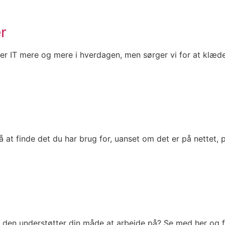
r
der IT mere og mere i hverdagen, men sørger vi for at klæ
å at finde det du har brug for, uanset om det er på nettet, 
den understøtter din måde at arbejde på? Se med her og få 