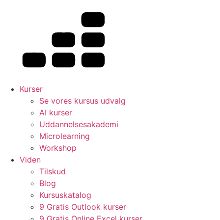
Videre
til
indhold
Kurser
Se vores kursus udvalg
AI kurser
Uddannelsesakademi
Microlearning
Workshop
Viden
Tilskud
Blog
Kursuskatalog
9 Gratis Outlook kurser
9 Gratis Online Excel kurser