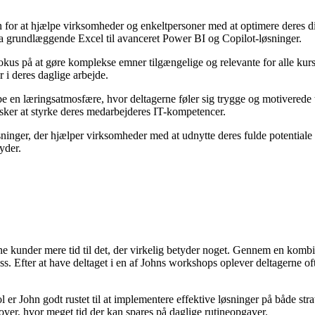
n for at hjælpe virksomheder og enkeltpersoner med at optimere deres 
 fra grundlæggende Excel til avanceret Power BI og Copilot-løsninger.
kus på at gøre komplekse emner tilgængelige og relevante for alle kursi
r i deres daglige arbejde.
 en læringsatmosfære, hvor deltagerne føler sig trygge og motiverede ti
sker at styrke deres medarbejderes IT-kompetencer.
inger, der hjælper virksomheder med at udnytte deres fulde potentiale i 
yder.
ne kunder mere tid til det, der virkelig betyder noget. Gennem en kombi
s. Efter at have deltaget i en af Johns workshops oplever deltagerne of
ohn godt rustet til at implementere effektive løsninger på både stra
 over, hvor meget tid der kan spares på daglige rutineopgaver.