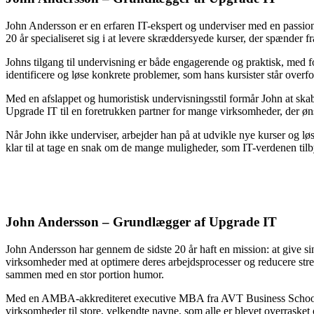
John Andersson er en erfaren IT-ekspert og underviser med en passio
20 år specialiseret sig i at levere skræddersyede kurser, der spænder
Johns tilgang til undervisning er både engagerende og praktisk, med fo
identificere og løse konkrete problemer, som hans kursister står overfo
Med en afslappet og humoristisk undervisningsstil formår John at skabe
Upgrade IT til en foretrukken partner for mange virksomheder, der øn
Når John ikke underviser, arbejder han på at udvikle nye kurser og løsn
klar til at tage en snak om de mange muligheder, som IT-verdenen tilb
John Andersson – Grundlægger af Upgrade IT
John Andersson har gennem de sidste 20 år haft en mission: at give si
virksomheder med at optimere deres arbejdsprocesser og reducere stres
sammen med en stor portion humor.
Med en AMBA-akkrediteret executive MBA fra AVT Business School er J
virksomheder til store, velkendte navne, som alle er blevet overrasket