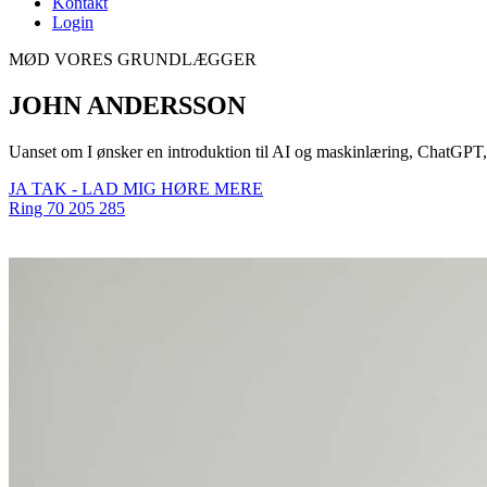
Kontakt
Login
MØD VORES GRUNDLÆGGER
JOHN ANDERSSON
Uanset om I ønsker en introduktion til AI og maskinlæring, ChatGPT, Mi
JA TAK - LAD MIG HØRE MERE
Ring 70 205 285