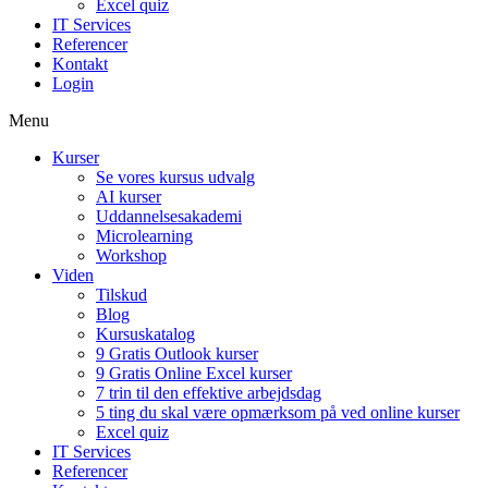
Excel quiz
IT Services
Referencer
Kontakt
Login
Menu
Kurser
Se vores kursus udvalg
AI kurser
Uddannelsesakademi
Microlearning
Workshop
Viden
Tilskud
Blog
Kursuskatalog
9 Gratis Outlook kurser
9 Gratis Online Excel kurser
7 trin til den effektive arbejdsdag
5 ting du skal være opmærksom på ved online kurser
Excel quiz
IT Services
Referencer